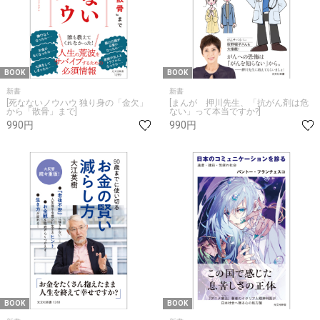
BOOK
BOOK
新書
新書
[死なないノウハウ 独り身の「金欠」
[まんが 押川先生、「抗がん剤は危
から「散骨」まで]
ない」って本当ですか?]
990円
990円
BOOK
BOOK