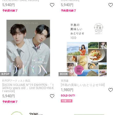
HEESEUNG+JAKE version]
OON verison]
5,940円
5,940円
予約受付終了
予約受付終了
K-POP
BOOK
K-POPアーティスト商品
実用書
[DICON VOLUME N°19 ENHYPEN :「 t
[半島の美味しいおとりよせ100]
wEN-ty years old 」Unit SUNOO+NI-K
1,980円
I version]
5,940円
SOLD OUT!
予約受付終了