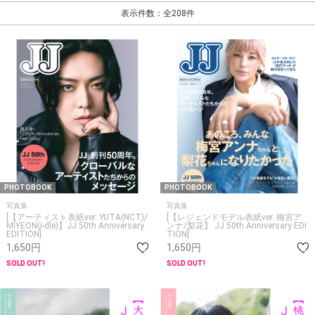
表示件数：全208件
PHOTOBOOK
PHOTOBOOK
写真集
写真集
[【アーティスト表紙ver. YUTA(NCT)/
[【レジェンドモデル表紙ver. 梅宮ア
MIYEON(i-dle)】JJ 50th Anniversary
ンナ/梨花】 JJ 50th Anniversary EDI
EDITION]
TION]
1,650円
1,650円
SOLD OUT!
SOLD OUT!