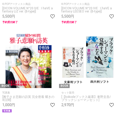
K-POPアーティスト商品
K-POPアーティスト商品
[DICON VOLUME N°20 IVE : I haVE a
[DICON VOLUME N°20 IVE : I haVE a
fantasy LIZ ver. (B-type)]
fantasy LEESEO ver. (B-type)]
5,500円
5,500円
予約受付終了
予約受付終了
BOOK
BOOK
写真集
セット販売
[雅子さま悲願の訪英 完全密着 耀きの
[【kokodeブックス厳選】東野圭吾/
8日間]
ブラックショーマンセット]
1,000円
2,970円