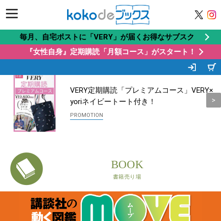
毎月、自宅ポストに「VERY」が届くお得なサブスク
『女性自身』定期購読「月額コース」がスタート！
この商品もオススメ
Recommended by
VERY定期購読「プレミアムコース」VERY×
yoriネイビートート付き！
BOOK
書籍売り場