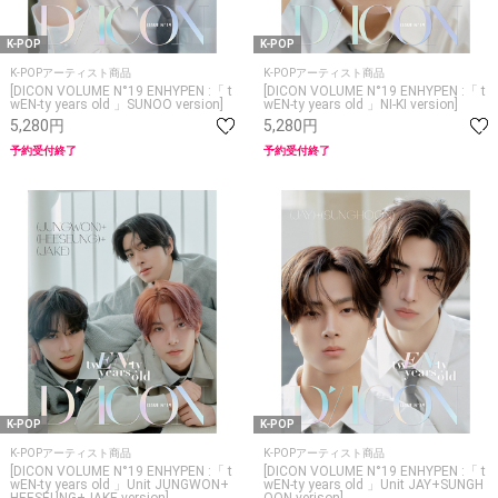
K-POP
K-POP
K-POPアーティスト商品
K-POPアーティスト商品
[DICON VOLUME N°19 ENHYPEN :「 t
[DICON VOLUME N°19 ENHYPEN :「 t
wEN-ty years old 」SUNOO version]
wEN-ty years old 」NI-KI version]
5,280円
5,280円
予約受付終了
予約受付終了
K-POP
K-POP
K-POPアーティスト商品
K-POPアーティスト商品
[DICON VOLUME N°19 ENHYPEN :「 t
[DICON VOLUME N°19 ENHYPEN :「 t
wEN-ty years old 」Unit JUNGWON+
wEN-ty years old 」Unit JAY+SUNGH