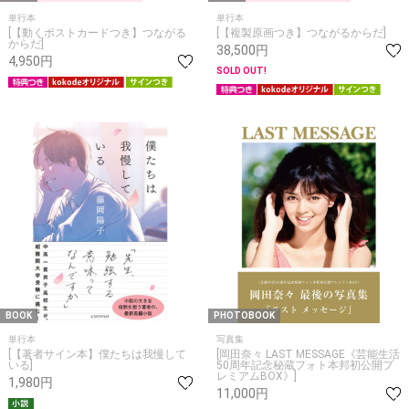
単行本
単行本
[【動くポストカードつき】つながる
[【複製原画つき】つながるからだ]
からだ]
38,500円
4,950円
SOLD OUT!
BOOK
PHOTOBOOK
単行本
写真集
[【著者サイン本】僕たちは我慢して
[岡田奈々 LAST MESSAGE《芸能生活
いる]
50周年記念秘蔵フォト本邦初公開プ
レミアムBOX》]
1,980円
11,000円