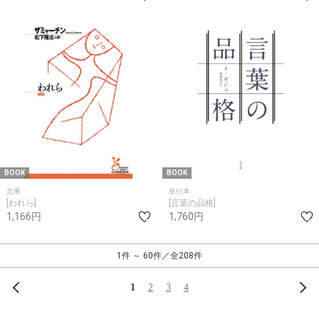
BOOK
BOOK
文庫
単行本
[われら]
[言葉の品格]
1,166円
1,760円
1件 ～ 60件／全208件
前へ
次
1
2
3
4