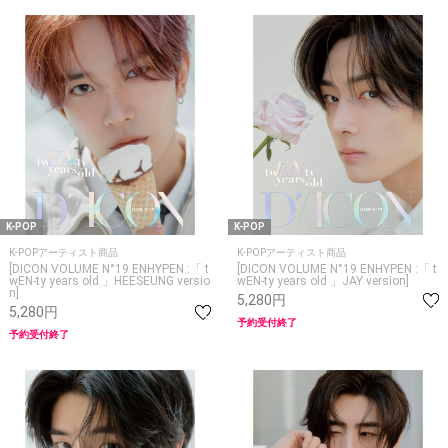
K-POP
K-POP
K-POPアーティスト商品
K-POPアーティスト商品
[DICON VOLUME N°19 ENHYPEN :「 t
[DICON VOLUME N°19 ENHYPEN :「 t
wEN-ty years old 」HEESEUNG versio
wEN-ty years old 」JAY version]
n]
5,280円
5,280円
予約受付終了
予約受付終了