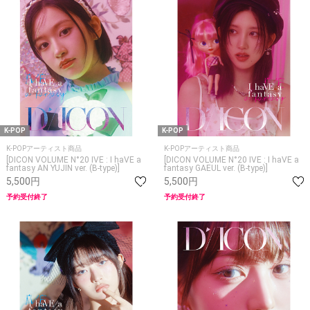
K-POP
K-POP
K-POPアーティスト商品
K-POPアーティスト商品
[DICON VOLUME N°20 IVE : I haVE a
[DICON VOLUME N°20 IVE : I haVE a
fantasy AN YUJIN ver. (B-type)]
fantasy GAEUL ver. (B-type)]
5,500円
5,500円
予約受付終了
予約受付終了