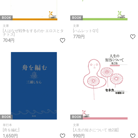
BOOK
BOOK
文庫
文庫
[人はなぜ戦争をするのか エロスとタ
[ハムレットQ1]
ナトス]
770円
704円
BOOK
BOOK
単行本
文庫
[舟を編む]
[人生の短さについて 他2篇]
1,650円
990円