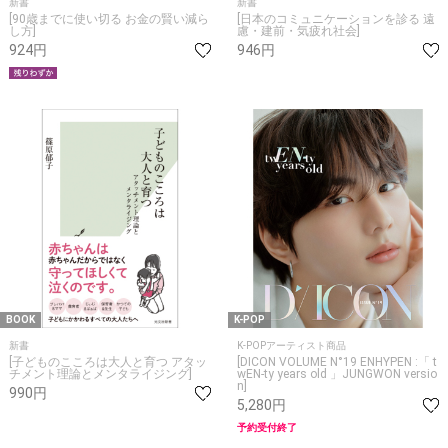
新書
新書
[90歳までに使い切る お金の賢い減ら
[日本のコミュニケーションを診る 遠
し方]
慮・建前・気疲れ社会]
924円
946円
BOOK
K-POP
新書
K-POPアーティスト商品
[子どものこころは大人と育つ アタッ
[DICON VOLUME N°19 ENHYPEN :「 t
チメント理論とメンタライジング]
wEN-ty years old 」JUNGWON versio
n]
990円
5,280円
予約受付終了