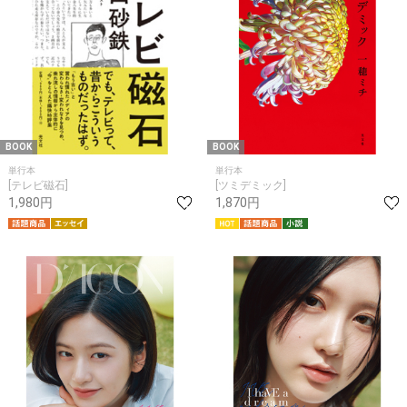
BOOK
BOOK
単行本
単行本
[テレビ磁石]
[ツミデミック]
1,980円
1,870円