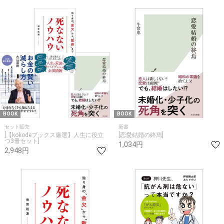
BOOK
BOOK
セット販売
新書
[【kokodeブックス厳選】人生に役立
[恋愛結婚の終焉]
つ3冊セット]
1,034円
2,948円