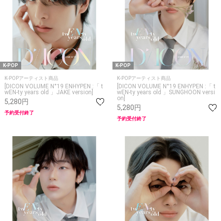
K-POP
K-POP
K-POPアーティスト商品
K-POPアーティスト商品
[DICON VOLUME N°19 ENHYPEN :「 t
[DICON VOLUME N°19 ENHYPEN :「 t
wEN-ty years old 」JAKE version]
wEN-ty years old 」SUNGHOON versi
on]
5,280円
5,280円
予約受付終了
予約受付終了