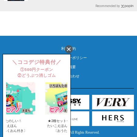
Recommended by
利用規約
プライバシーポリシー
＼ココデジ特典付／
会社概要
①500円クーポン
②どうぶつ消しゴム
お問い合わせ
official site
いちばんたのしい！
いちばんたのしい！
たいこえほん
ピアノえほん
〔おうた＆ろくおん付き〕
〔おうた＆ろくおん付き〕
©Kobunsha Co., Ltd. All Rights Reserved.