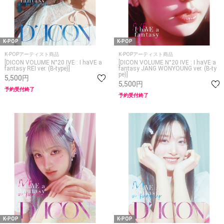
K-POP
K-POP
K-POPアーティスト商品
K-POPアーティスト商品
[DICON VOLUME N°20 IVE : I haVE a
[DICON VOLUME N°20 IVE : I haVE a
fantasy REI ver. (B-type)]
fantasy JANG WONYOUNG ver. (B-ty
pe)]
5,500円
5,500円
予約受付終了
予約受付終了
K-POP
K-POP