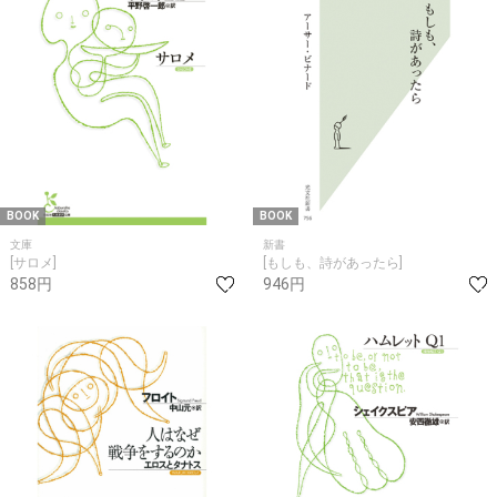
BOOK
BOOK
文庫
新書
[サロメ]
[もしも、詩があったら]
858円
946円