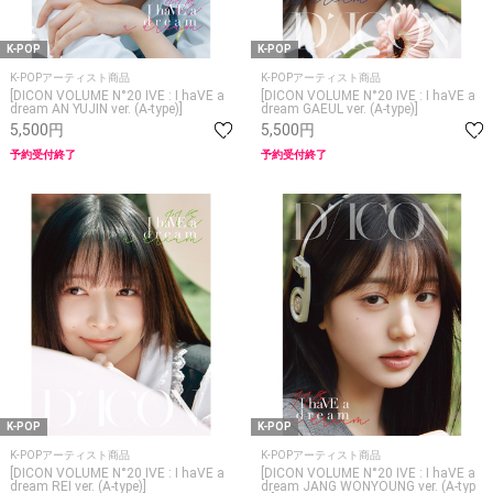
K-POP
K-POP
K-POPアーティスト商品
K-POPアーティスト商品
[DICON VOLUME N°20 IVE : I haVE a
[DICON VOLUME N°20 IVE : I haVE a
dream AN YUJIN ver. (A-type)]
dream GAEUL ver. (A-type)]
5,500円
5,500円
予約受付終了
予約受付終了
K-POP
K-POP
K-POPアーティスト商品
K-POPアーティスト商品
[DICON VOLUME N°20 IVE : I haVE a
[DICON VOLUME N°20 IVE : I haVE a
dream REI ver. (A-type)]
dream JANG WONYOUNG ver. (A-typ