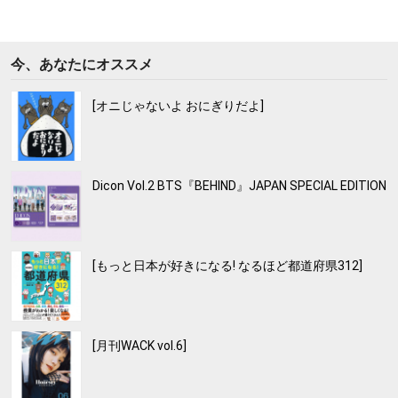
今、あなたにオススメ
[オニじゃないよ おにぎりだよ]
Dicon Vol.2 BTS『BEHIND』JAPAN SPECIAL EDITION
[もっと日本が好きになる! なるほど都道府県312]
[月刊WACK vol.6]