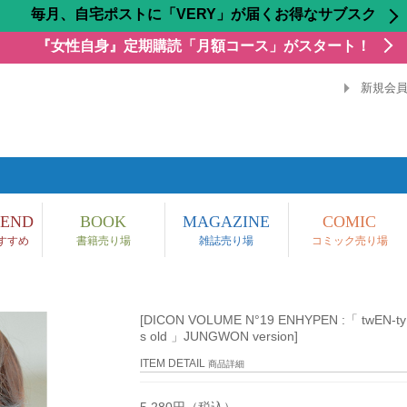
毎月、自宅ポストに「VERY」が届くお得なサブスク
『女性自身』定期購読「月額コース」がスタート！
新規会
END
BOOK
MAGAZINE
COMIC
すすめ
書籍売り場
雑誌売り場
コミック売り場
[DICON VOLUME N°19 ENHYPEN :「 twEN-ty
s old 」JUNGWON version]
ITEM DETAIL
商品詳細