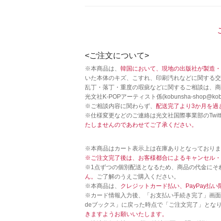
<ご注文について>
※本商品は、
韓国において、現地の出版社が製造・
いた本体のキズ、こすれ、印刷汚れなどに関する交
乱丁・落丁・重度の瑕疵などに関するご相談は、商
光文社K-POPアーティスト係(kobunsha-shop@kobu
※ご相談内容に関わらず、
配送完了より3か月を過
※仕様変更などのご連絡は光文社国際事業部のTwitt
たしませんのであわせてご了承ください。
※本商品はカート表示上は在庫ありとなっておりま
※ご注文完了後は、お客様都合によるキャンセル・
※1点ずつの個別配送となるため、商品の代金にそ
ん。
ご了解のうえご購入ください。
※本商品は、
クレジットカード払い、PayPay払い
※カード情報入力後、「お支払い手続き完了」画面
deブックス」に戻った時点で「ご注文完了」とな
きますようお願いいたします。