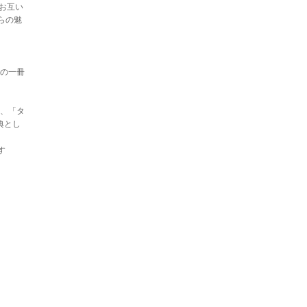
、お互い
らの魅
涎の一冊
」、「タ
典とし
す