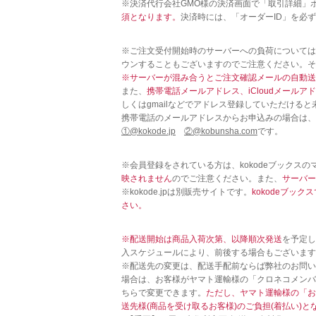
※決済代行会社GMO様の決済画面で「取引詳細」
須となります。
決済時には、「オーダーID」を必
※ご注文受付開始時のサーバーへの負荷については
ウンすることもございますのでご注意ください。そ
※サーバーが混み合うとご注文確認メールの自動送
また、
携帯電話メールアドレス、iCloudメール
しくはgmailなどでアドレス登録していただける
携帯電話のメールアドレスからお申込みの場合は、
①@kokode.jp
②@kobunsha.com
です。
※会員登録をされている方は、kokodeブックス
映されません
のでご注意ください。また、
サーバー
※kokode.jpは別販売サイトです。
kokodeブッ
さい。
※配送開始は商品入荷次第、以降順次発送
を予定し
入スケジュールにより、前後する場合もございます
※配送先の変更は、配送手配前ならば弊社のお問い
場合は、お客様がヤマト運輸様の「クロネコメンバ
ちらで変更できます。
ただし、ヤマト運輸様の「お
送先様(商品を受け取るお客様)のご負担(着払い)