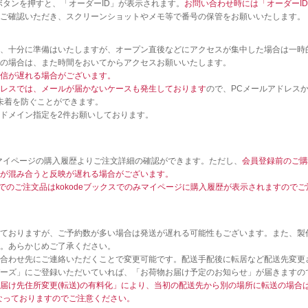
ボタンを押すと、「オーダーID」が表示されます。
お問い合わせ時には「オーダーI
ずご確認いただき、スクリーンショットやメモ等で番号の保管をお願いいたします。
、十分に準備はいたしますが、オープン直後などにアクセスが集中した場合は一時
の場合は、また時間をおいてからアクセスお願いいたします。
信が遅れる場合がございます。
アドレスでは、メールが届かないケースも発生しております
ので、PCメールアドレス
と未着を防ぐことができます。
ドメイン指定を2件お願いしております。
のマイページの購入履歴よりご注文詳細の確認ができます。ただし、
会員登録前のご購
が混み合うと反映が遅れる場合がございます。
クスでのご注文品はkokodeブックスでのみマイページに購入履歴が表示されますので
ておりますが、ご予約数が多い場合は発送が遅れる可能性もございます。また、製
。あらかじめご了承ください。
合わせ先にご連絡いただくことで変更可能です。配送手配後に転居など配送先変更
ーズ」にご登録いただいていれば、「お荷物お届け予定のお知らせ」が届きますの
届け先住所変更(転送)の有料化」により、当初の配送先から別の場所に転送の場合
となっておりますのでご注意ください。