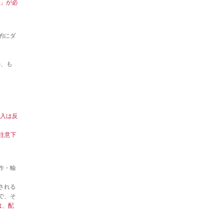
D」が必
的にダ
か、も
入は反
ご注意下
作・輸
される
で、そ
は、配