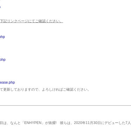
て
p
下記リンクページにてご確認ください。
php
.php
awase.php
erにて更新しておりますので、よろしければご確認ください。
作目は、なんと「ENHYPEN」が抜擢! 彼らは、2020年11月30日にデビューした7人