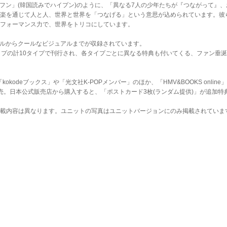
イフン」(韓国読みでハイプン)のように、「異なる7人の少年たちが『つながって』
楽を通じて人と人、世界と世界を「つなげる」という意思が込められています。彼
フォーマンス力で、世界をトリコにしています。
なビジュアルからクールなビジュアルまでが収録されています。
イプの計10タイプで刊行され、各タイプごとに異なる特典も付いてくる、ファン垂
odeブックス」や「光文社K-POPメンバー」のほか、「HMV&BOOKS online
売。日本公式販売店から購入すると、「ポストカード3枚(ランダム提供)」が追加特
載内容は異なります。ユニットの写真はユニットバージョンにのみ掲載されていま