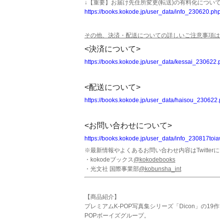
↓【重要】お届け先住所変更(転送)の有料化につい
https://books.kokode.jp/user_data/info_230620.ph
その他、決済・配送についての詳しいご注意事項は
<決済について>
https://books.kokode.jp/user_data/kessai_230622.
<配送について>
https://books.kokode.jp/user_data/haisou_230622
<お問い合わせについて>
https://books.kokode.jp/user_data/info_230817toi
※最新情報やよくあるお問い合わせ内容はTwitt
・kokodeブックス
@kokodebooks
・光文社 国際事業部
@kobunsha_int
【商品紹介】
プレミアムK-POP写真集シリーズ「Dicon」の19
POPボーイズグループ。