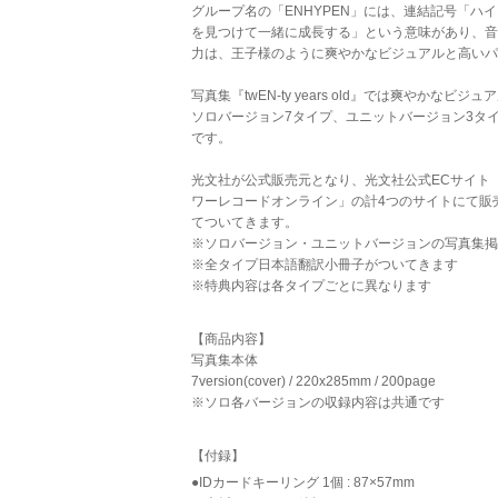
グループ名の「ENHYPEN」には、連結記号「ハ
を見つけて一緒に成長する」という意味があり、音
力は、王子様のように爽やかなビジュアルと高いパ
写真集『twEN-ty years old』では爽やか
ソロバージョン7タイプ、ユニットバージョン3タ
です。
光文社が公式販売元となり、光文社公式ECサイト「kok
ワーレコードオンライン」の計4つのサイトにて販
てついてきます。
※ソロバージョン・ユニットバージョンの写真集掲
※全タイプ日本語翻訳小冊子がついてきます
※特典内容は各タイプごとに異なります
【商品内容】
写真集本体
7version(cover) / 220x285mm / 200page
※ソロ各バージョンの収録内容は共通です
【付録】
●IDカードキーリング 1個 : 87×57mm