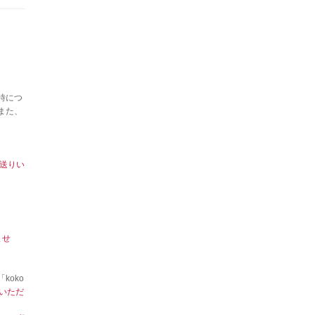
時につ
また、
送りい
。
ませ
oko
いただ