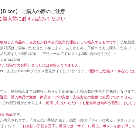
【Dicon】 ご購入の際のご注意
ご購入前に必ずお読みください
梱包した商品を、光文社が日本公式販売代理店として輸入するものです。
現地製造
換対応はご容赦いただきたく存じます。あらかじめご了解のうえご購入ください。
品到着より1週間以内に、下記メールアドレスへお問い合わせください。
nsha.com)
ぎた段階でのお問い合わせにはお答えできません。
er、およびkokodeブックス販売サイトにて行います。
個別のご連絡メールなどはお
すが、商品輸入までは弊社があらかじめ確保した輸入数の事前予約商品となります
返品・購入商品の変更・商品タイプの変更・支払方法の変更はお受けできません。
れぞれ配送料がかかります。
何冊ご注文いただいても配送料は無料や割引にはなり
限定商品
です。
が表示されます。「お支払い手続き完了」画面下部の「サイトに戻る」ボタンより「k
りますので、
「お支払い手続き完了」画面では「サイトに戻る」ボタンを必ず押して