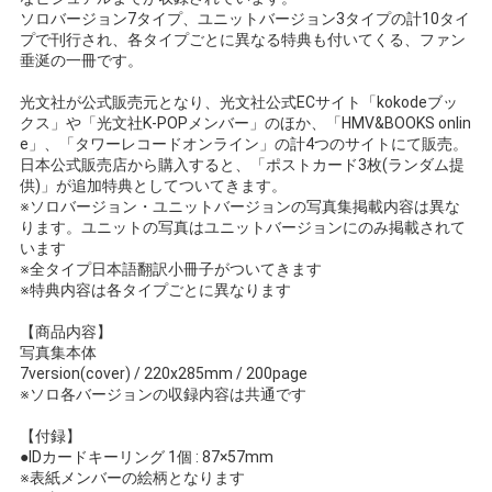
ソロバージョン7タイプ、ユニットバージョン3タイプの計10タイ
プで刊行され、各タイプごとに異なる特典も付いてくる、ファン
垂涎の一冊です。
光文社が公式販売元となり、光文社公式ECサイト「kokodeブッ
クス」や「光文社K-POPメンバー」のほか、「HMV&BOOKS onlin
e」、「タワーレコードオンライン」の計4つのサイトにて販売。
日本公式販売店から購入すると、「ポストカード3枚(ランダム提
供)」が追加特典としてついてきます。
※ソロバージョン・ユニットバージョンの写真集掲載内容は異な
ります。ユニットの写真はユニットバージョンにのみ掲載されて
います
※全タイプ日本語翻訳小冊子がついてきます
※特典内容は各タイプごとに異なります
【商品内容】
写真集本体
7version(cover) / 220x285mm / 200page
※ソロ各バージョンの収録内容は共通です
【付録】
●IDカードキーリング 1個 : 87×57mm
※表紙メンバーの絵柄となります