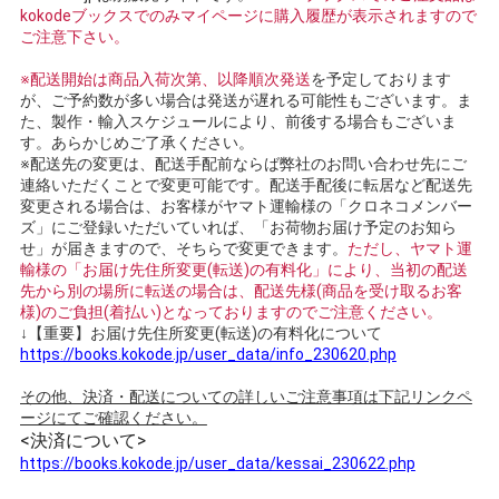
kokodeブックスでのみマイページに購入履歴が表示されますので
ご注意下さい。
※配送開始は商品入荷次第、以降順次発送
を予定しております
が、ご予約数が多い場合は発送が遅れる可能性もございます。ま
た、製作・輸入スケジュールにより、前後する場合もございま
す。あらかじめご了承ください。
※配送先の変更は、配送手配前ならば弊社のお問い合わせ先にご
連絡いただくことで変更可能です。配送手配後に転居など配送先
変更される場合は、お客様がヤマト運輸様の「クロネコメンバー
ズ」にご登録いただいていれば、「お荷物お届け予定のお知ら
せ」が届きますので、そちらで変更できます。
ただし、ヤマト運
輸様の「お届け先住所変更(転送)の有料化」により、当初の配送
先から別の場所に転送の場合は、配送先様(商品を受け取るお客
様)のご負担(着払い)となっておりますのでご注意ください。
↓【重要】お届け先住所変更(転送)の有料化について
https://books.kokode.jp/user_data/info_230620.php
その他、決済・配送についての詳しいご注意事項は下記リンクペ
ージにてご確認ください。
<決済について>
https://books.kokode.jp/user_data/kessai_230622.php