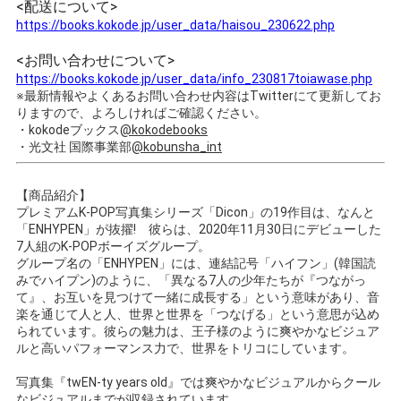
<配送について>
https://books.kokode.jp/user_data/haisou_230622.php
<お問い合わせについて>
https://books.kokode.jp/user_data/info_230817toiawase.php
※最新情報やよくあるお問い合わせ内容はTwitterにて更新してお
りますので、よろしければご確認ください。
・kokodeブックス
@kokodebooks
・光文社 国際事業部
@kobunsha_int
【商品紹介】
プレミアムK-POP写真集シリーズ「Dicon」の19作目は、なんと
「ENHYPEN」が抜擢! 彼らは、2020年11月30日にデビューした
7人組のK-POPボーイズグループ。
グループ名の「ENHYPEN」には、連結記号「ハイフン」(韓国読
みでハイプン)のように、「異なる7人の少年たちが『つながっ
て』、お互いを見つけて一緒に成長する」という意味があり、音
楽を通じて人と人、世界と世界を「つなげる」という意思が込め
られています。彼らの魅力は、王子様のように爽やかなビジュア
ルと高いパフォーマンス力で、世界をトリコにしています。
写真集『twEN-ty years old』では爽やかなビジュアルからクール
なビジュアルまでが収録されています。