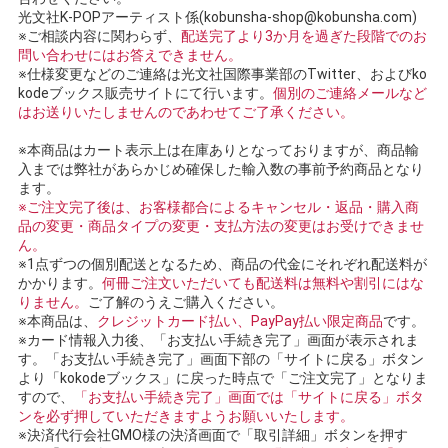
光文社K-POPアーティスト係(kobunsha-shop@kobunsha.com)
※ご相談内容に関わらず、
配送完了より3か月を過ぎた段階でのお
問い合わせにはお答えできません。
※仕様変更などのご連絡は光文社国際事業部のTwitter、およびko
kodeブックス販売サイトにて行います。
個別のご連絡メールなど
はお送りいたしませんのであわせてご了承ください。
※本商品はカート表示上は在庫ありとなっておりますが、商品輸
入までは弊社があらかじめ確保した輸入数の事前予約商品となり
ます。
※ご注文完了後は、お客様都合によるキャンセル・返品・購入商
品の変更・商品タイプの変更・支払方法の変更はお受けできませ
ん。
※1点ずつの個別配送となるため、商品の代金にそれぞれ配送料が
かかります。
何冊ご注文いただいても配送料は無料や割引にはな
りません。
ご了解のうえご購入ください。
※本商品は、
クレジットカード払い、PayPay払い限定商品
です。
※カード情報入力後、「お支払い手続き完了」画面が表示されま
す。「お支払い手続き完了」画面下部の「サイトに戻る」ボタン
より「kokodeブックス」に戻った時点で「ご注文完了」となりま
すので、
「お支払い手続き完了」画面では「サイトに戻る」ボタ
ンを必ず押していただきますようお願いいたします。
※決済代行会社GMO様の決済画面で「取引詳細」ボタンを押す