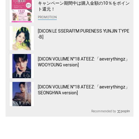
キャンペーン期間中は購入金額の10％をポイン
ト還元！
[DICON LE SSERAFI'M PURENESS YUNJIN TYPE
-B]
[DICON VOLUME N°18 ATEEZ:「aeverythingz」
WOOYOUNG version]
[DICON VOLUME N°18 ATEEZ:「aeverythingz」
SEONGHWA version]
Recommended by