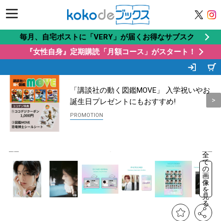
毎月、自宅ポストに「VERY」が届くお得なサブスク
『女性自身』定期購読「月額コース」がスタート！
この商品もオススメ
Recommended by
「講談社の動く図鑑MOVE」 入学祝いやお
誕生日プレゼントにもおすすめ!
全
て
の
画
像
を
見
る