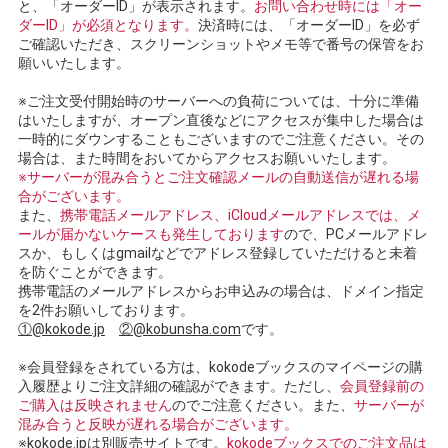
と、「オーダーID」が表示されます。
お問い合わせ時には「オー
ダーID」が必須となります。
決済時には、「オーダーID」を必ず
ご確認いただき、スクリーンショットやメモ等で番号の保管をお
願いいたします。
※ご注文受付開始時のサーバーへの負荷については、十分に準備
はいたしますが、オープン直後などにアクセスが集中した場合は
一時的にダウンすることもございますのでご注意ください。その
場合は、また時間をおいてからアクセスお願いいたします。
※サーバーが混み合うとご注文確認メールの自動送信が遅れる場
合がございます。
また、
携帯電話メールアドレス、iCloudメールアドレスでは、メ
ールが届かないケースも発生しております
ので、PCメールアドレ
スか、もしくはgmailなどでアドレス登録していただけると未着
を防ぐことができます。
携帯電話のメールアドレスからお申込みの場合は、ドメイン指定
を2件お願いしております。
①@kokode.jp
②@kobunsha.com
です。
※会員登録をされている方は、kokodeブックスのマイページの購
入履歴よりご注文詳細の確認ができます。ただし、
会員登録前の
ご購入は反映されません
のでご注意ください。また、
サーバーが
混み合うと反映が遅れる場合がございます。
※kokode.jpは別販売サイトです。
kokodeブックスでのご注文品は