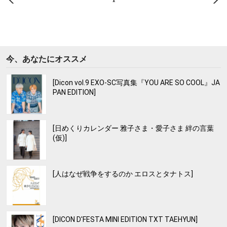
今、あなたにオススメ
[Dicon vol.9 EXO-SC写真集『YOU ARE SO COOL』JA
PAN EDITION]
[日めくりカレンダー 雅子さま・愛子さま 絆の言葉
(仮)]
[人はなぜ戦争をするのか エロスとタナトス]
[DICON D'FESTA MINI EDITION TXT TAEHYUN]