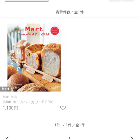
表示件数：全1件
Mart
Mart_単品
[Mart ホームベーカリーBOOK]
1,100円
1件 ～ 1件／全1件
前へ
次
1