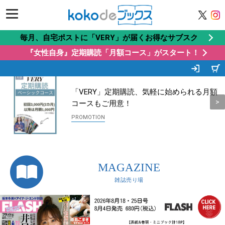
毎月、自宅ポストに「VERY」が届くお得なサブスク
『女性自身』定期購読「月額コース」がスタート！
この商品もオススメ
Recommended by
「VERY」定期購読、気軽に始められる月額
コースもご用意！
MAGAZINE
雑誌売り場