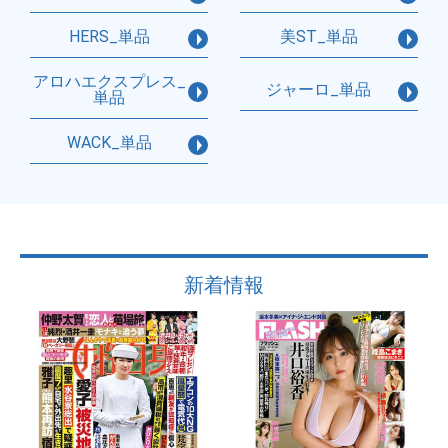
HERS_単品
美ST_単品
アロハエクスプレス_
ジャーロ_単品
単品
WACK_単品
新着情報