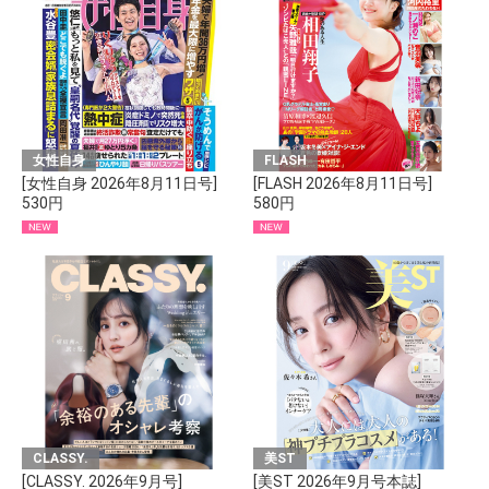
女性自身
FLASH
[女性自身 2026年8月11日号]
[FLASH 2026年8月11日号]
530円
580円
CLASSY.
美ST
[CLASSY. 2026年9月号]
[美ST 2026年9月号本誌]