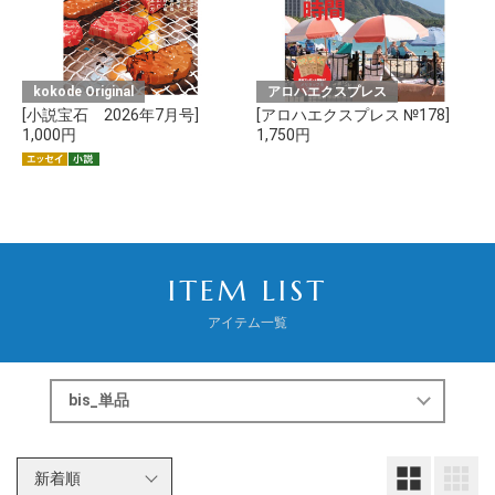
kokode Original
アロハエクスプレス
[小説宝石 2026年7月号]
[アロハエクスプレス №178]
1,000円
1,750円
ITEM LIST
アイテム一覧
大