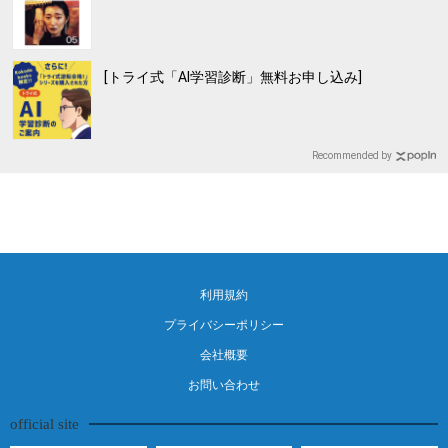
[トライ式「AI学習診断」無料お申し込み]
Recommended by
利用規約
プライバシーポリシー
会社概要
お問い合わせ
official site