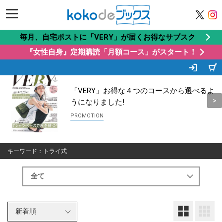
毎月、自宅ポストに「VERY」が届くお得なサブスク
『女性自身』定期購読「月額コース」がスタート！
この商品もオススメ
Recommended by
「VERY」お得な４つのコースから選べるよ
うになりました!
キーワード：トライ式
大