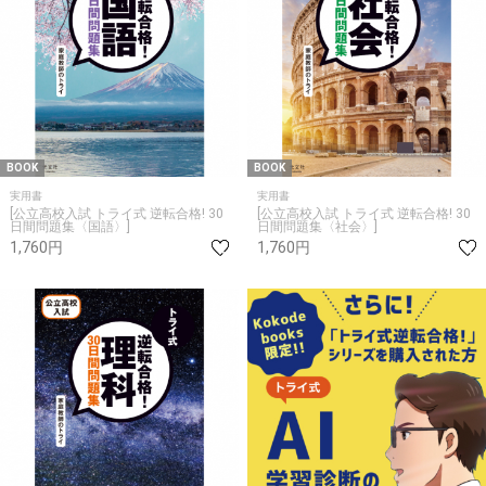
BOOK
BOOK
実用書
実用書
[公立高校入試 トライ式 逆転合格! 30
[公立高校入試 トライ式 逆転合格! 30
日間問題集〈国語〉]
日間問題集〈社会〉]
1,760円
1,760円