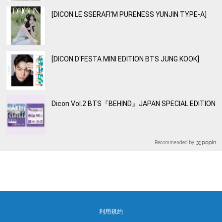
[DICON LE SSERAFI'M PURENESS YUNJIN TYPE-A]
[DICON D'FESTA MINI EDITION BTS JUNG KOOK]
Dicon Vol.2 BTS『BEHIND』JAPAN SPECIAL EDITION
Recommended by
利用規約