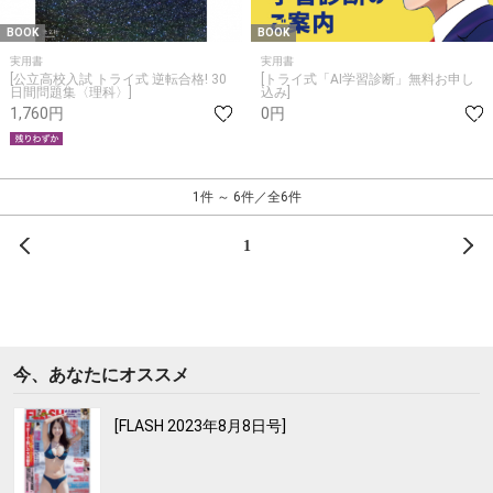
BOOK
BOOK
実用書
実用書
[公立高校入試 トライ式 逆転合格! 30
[トライ式「AI学習診断」無料お申し
日間問題集〈理科〉]
込み]
1,760円
0円
1件 ～ 6件／全6件
前へ
次
1
今、あなたにオススメ
[FLASH 2023年8月8日号]