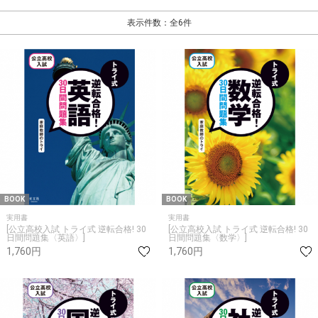
表示件数：全6件
BOOK
BOOK
実用書
実用書
[公立高校入試 トライ式 逆転合格! 30
[公立高校入試 トライ式 逆転合格! 30
日間問題集〈英語〉]
日間問題集〈数学〉]
1,760円
1,760円