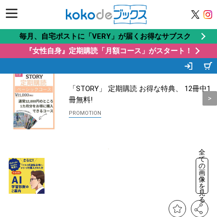
毎月、自宅ポストに「VERY」が届くお得なサブスク
『女性自身』定期購読「月額コース」がスタート！
この商品もオススメ
Recommended by
「STORY」 定期購読 お得な特典、 12冊中1
冊無料!
全
て
の
画
像
を
見
る