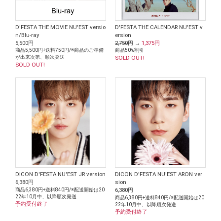
D'FESTA THE MOVIE NU'EST versio
D'FESTA THE CALENDAR NU'EST v
n/Blu-ray
ersion
5,500円
2,750円
→
1,375円
商品5,500円+送料750円/※商品のご準備
商品50%割引
が出来次第、順次発送
SOLD OUT!
SOLD OUT!
DICON D'FESTA NU'EST JR version
DICON D'FESTA NU'EST ARON ver
6,380円
sion
商品6,380円+送料840円/※配送開始は20
6,380円
22年10月中、以降順次発送
商品6,380円+送料840円/※配送開始は20
予約受付終了
22年10月中、以降順次発送
予約受付終了