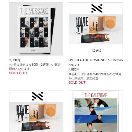
3,300円
D'FESTA THE MOVIE NU'EST versio
※ご注文確定より10日～2週間での発送
n/DVD
開始となります
4,950円
SOLD OUT!
商品4,950円+送料750円/※商品のご準備
が出来次第、順次発送
SOLD OUT!