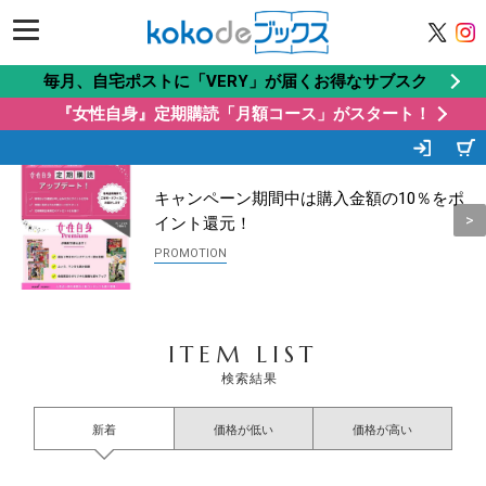
毎月、自宅ポストに「VERY」が届くお得なサブスク
『女性自身』定期購読「月額コース」がスタート！
この商品もオススメ
Recommended by
キャンペーン期間中は購入金額の10％をポ
イント還元！
ITEM LIST
検索結果
新着
価格が低い
価格が高い