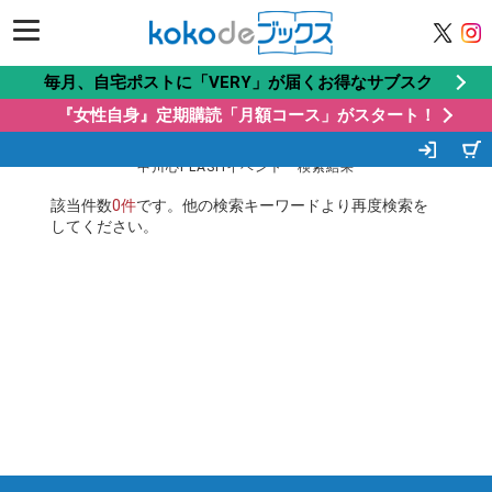
毎月、自宅ポストに「VERY」が届くお得なサブスク
VERY定期購読「プレミアムコース」VERY×yo
『女性自身』定期購読「月額コース」がスタート！
riネイビートート付き！
ITEM LIST
中川心FLASHイベント 検索結果
該当件数
0件
です。他の検索キーワードより再度検索を
してください。