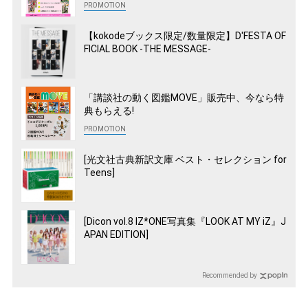
【kokodeブックス限定/数量限定】D'FESTA OF
FICIAL BOOK -THE MESSAGE-
「講談社の動く図鑑MOVE」販売中、今なら特
典もらえる!
[光文社古典新訳文庫 ベスト・セレクション for
Teens]
[Dicon vol.8 IZ*ONE写真集『LOOK AT MY iZ』J
APAN EDITION]
Recommended by