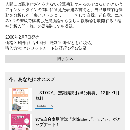
人間には戦争せざるをえない攻撃衝動があるのではないかという
アインシュタインの問いに答えた表題の書簡と、自己破壊的な衝
動を分析した「喪とメランコリー」、そして自我、超自我、エス
の3つの審級で構成した局所論から新しい欲動論を展開する『精
神分析入門・続』の2講義ほかを収録。
2008年2月7日発売
価格:804円(商品704円・送料100円/ともに税込)
購入方法:クレジットカード決済/PayPay決済
閉じる
今、あなたにオススメ
「STORY」 定期購読 お得な特典、 12冊中1冊
無料!
女性自身定期購読「女性自身プレミアム」がア
ップデート！