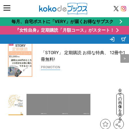
毎月、自宅ポストに「VERY」が届くお得なサブスク
『女性自身』定期購読「月額コース」がスタート！
この商品もオススメ
Recommended by
「STORY」 定期購読 お得な特典、 12冊中1
冊無料!
全
て
の
画
像
を
見
る