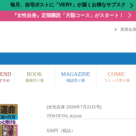
毎月、自宅ポストに「VERY」が届くお得なサブスク
『女性自身』定期購読「月額コース」がスタート！
新規会
END
BOOK
MAGAZINE
COMIC
すすめ
書籍売り場
雑誌売り場
コミック売り場
[女性自身 2026年7月21日号]
ITEM DETAIL
商品詳細
530円（税込）