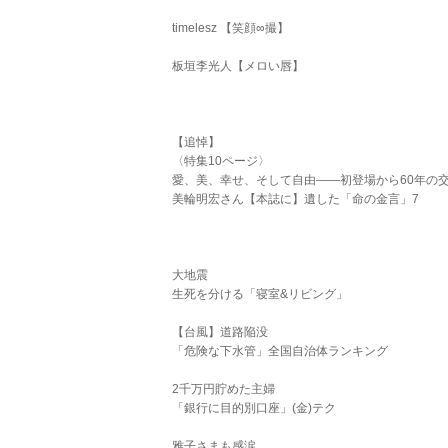
timelesz 【笑顔∞撮】
板垣李光人【メロい唇】
【追悼】
〈特集10ページ〉
愛、美、幸せ、そして自由――初登場から60年の
美輪明宏さん【本誌に】遺した「命の金言」7
大地震
生死を分ける「寝室&リビング」
【台風】道路陥没
「危険な下水管」全国自治体ランキング
2千万円貯めた主婦
「銀行に目的別口座」(金)テク
雅子さまも感涙