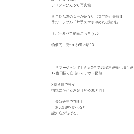
シロクマひんやり写真館
更年期以降の女性が危ない【専門医が警鐘!】
手指トラブル「片手スマホやめれば解消」
ネバー夏バテ納豆ごちそう30
物価高に克つ(得)道の駅13
【サマージャンボ】直近3年で1等3連発売り場も発
12億円招く自宅レイアウト図解
3割負担で激変
病気にかかるお金【肺炎30万円】
【最新研究で判明】
「週5回卵を食べると
認知症が防げる」