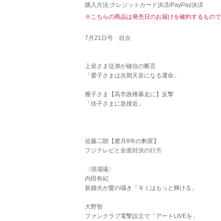
購入方法:クレジットカード決済/PayPay決済
※こちらの商品は発売日のお届けを確約するもので
7月21日号 目次
上皇さま従弟が確信の断言
「愛子さまは次期天皇になる運命」
雅子さま【高市政権暴走に】反撃
「佳子さまに急接近」
佐藤二朗【蜜月8年の豹変】
フジテレビと全面対決の行方
〈現場撮〉
内田有紀
新婚夫が愛の囁き「キミはもっと輝ける」
大野智
ファンクラブ電撃設立で「アートLIVEを」