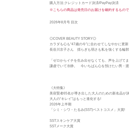
購入方法:クレジットカード決済/PayPay決済
※こちらの商品は発売日のお届けを確約するもので
2026年8月号 目次
◎COVER BEAUTY STORY◎
カラダも心も“47歳の今”に合わせてしなやかに更新
長谷川京子さん 揺らぎも弱さも私を強くする輪郭
「ゼロからイチを生み出せなくても、声を上げてま
謙虚でいて冷静。 今いちばん心を預けたい男・渡
《大特集》
美容賢者65名が導き出した大人のための新名品が
大人の“キレイ”はもっと進化する!
2026年上半期
「シミ・シワ・たるみ(SST)ベストコスメ」大賞!
SSTスキンケア大賞
SSTメーク大賞