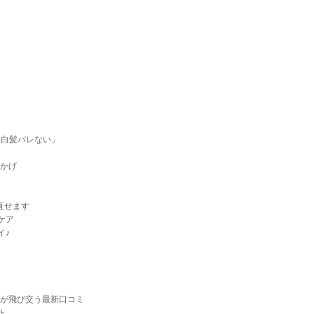
・白髪バレない」
かげ
直せます
ケア
イ♪
」が飛び交う最新口コミ
ト