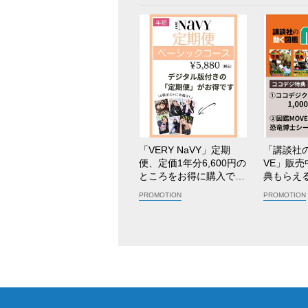
「VERY NaVY」定期
「講談社
便、定価1年分6,600円の
VE」販
ところをお得に購入でき
典もらえる
る年額コース！