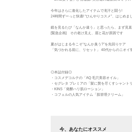
今年はさらに進化したアイテムで滝汗と闘う!
24時間ずーっと快適! “ひんやりコスメ”、はじめま
鏡を見るたび「なんか違う」と思ったら、まず見直
[緊急企画] その老け見え、眉と花が原因です
夏がはじまる今こそ“なんか臭う?”を先回りケア
「気づかれる前に、リセット」 40代からのニオイ管
◎本誌付録◎
・コスメデコルテの「AQ 毛穴美容オイル」
・セグレタ プレミアの「髪に贅を尽くすシャント
・KINS「発酵ハリ肌ローション」
・コフェルの人気アイテム「肌管理クリーム」
今、あなたにオススメ