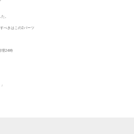
した。
すべきはこの2パーツ
理24時
リ」