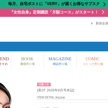
毎月、自宅ポストに「VERY」が届くお得なサブスク
『女性自身』定期購読「月額コース」がスタート！
新規会
END
BOOK
MAGAZINE
COMIC
すすめ
書籍売り場
雑誌売り場
コミック売り場
[美ST 2026年8月号本誌]
ITEM DETAIL
商品詳細