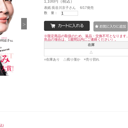
1,100円（税込）
表紙:長谷川京子さん 6/17発売
数 量：
※限定商品の取扱のため、返品・交換不可となります
良品の場合は、1週間以内にご連絡ください）。
在庫
△
○在庫あり △残り僅か ×売り切れ
込)