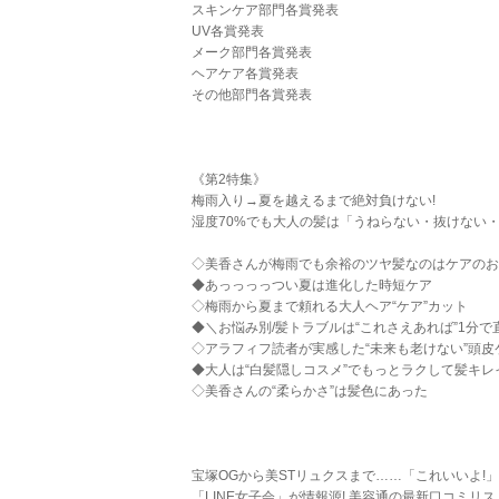
スキンケア部門各賞発表
UV各賞発表
メーク部門各賞発表
ヘアケア各賞発表
その他部門各賞発表
《第2特集》
梅雨入り→夏を越えるまで絶対負けない!
湿度70%でも大人の髪は「うねらない・抜けない
◇美香さんが梅雨でも余裕のツヤ髪なのはケアのお
◆あっっっっつい夏は進化した時短ケア
◇梅雨から夏まで頼れる大人ヘア“ケア”カット
◆＼お悩み別/髪トラブルは“これさえあれば”1分で
◇アラフィフ読者が実感した“未来も老けない”頭皮
◆大人は“白髪隠しコスメ”でもっとラクして髪キレ
◇美香さんの“柔らかさ”は髪色にあった
宝塚OGから美STリュクスまで……「これいいよ!
「LINE女子会」が情報源! 美容通の最新口コミリス