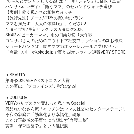
“ちゃんとオシャレしてる感”は「一軍Tシャツ」に全振り宣言!
ハンサムorレディ?「働くママ」のセカンドウォッチ選び
【実例】働く私たちの相棒ウォッチ
【旅行先別】チームVERYの買い物プラン
ママを満たす「大人の体操服」、ください!
＼タイプ別/最旬サングラスカタログ2026
SNAP ベビーカーママ、雨の日乗り切り大作戦
コンサバさんのためのアウトドア社交ファッションの新お作法
ショートパンツは、関西ママのオシャレルールに学びたい♡
「今欲しい!」がkokode.jpで買える!オンライン通販VERY STORE
▼BEAUTY
第3回2026VERYベストコスメ大賞
この夏は、“プロテインガチ勢”になる!
▼CULTURE
VERYのサブスクで変わった私たち Special
浅見れいなさん流「キッチンはママ友社交のセンターステージ!」
令和の家庭に「効率化より幸福化」現象
こたけ正義感の子育てにも顔出す”弁護士脳”
実例「保育園留学」という選択肢