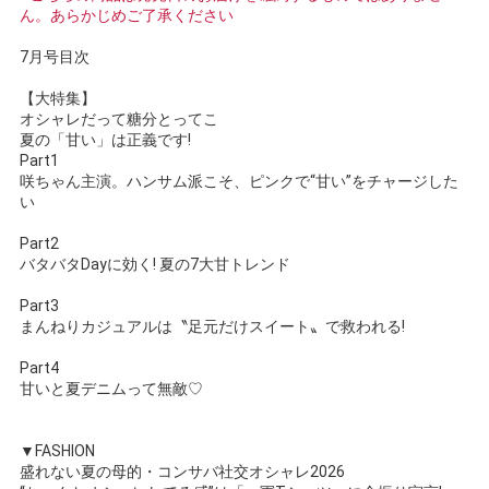
ん。あらかじめご了承ください
7月号目次
【大特集】
オシャレだって糖分とってこ
夏の「甘い」は正義です!
Part1
咲ちゃん主演。ハンサム派こそ、ピンクで“甘い”をチャージした
い
Part2
バタバタDayに効く! 夏の7大甘トレンド
Part3
まんねりカジュアルは〝足元だけスイート〟で救われる!
Part4
甘いと夏デニムって無敵♡
▼FASHION
盛れない夏の母的・コンサバ社交オシャレ2026