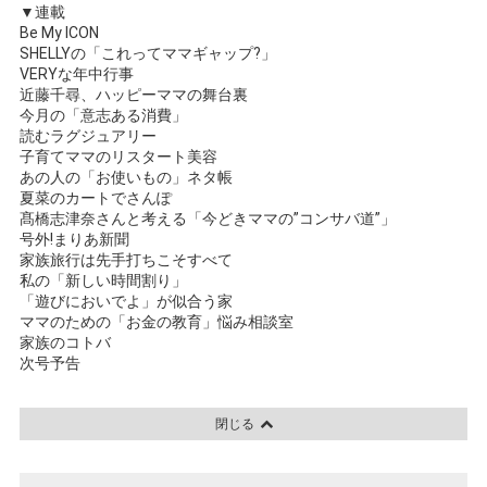
▼連載
Be My ICON
SHELLYの「これってママギャップ?」
VERYな年中行事
近藤千尋、ハッピーママの舞台裏
今月の「意志ある消費」
読むラグジュアリー
子育てママのリスタート美容
あの人の「お使いもの」ネタ帳
夏菜のカートでさんぽ
髙橋志津奈さんと考える「今どきママの”コンサバ道”」
号外!まりあ新聞
家族旅行は先手打ちこそすべて
私の「新しい時間割り」
「遊びにおいでよ」が似合う家
ママのための「お金の教育」悩み相談室
家族のコトバ
次号予告
閉じる