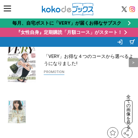
毎月、自宅ポストに「VERY」が届くお得なサブスク
『女性自身』定期購読「月額コース」がスタート！
この商品もオススメ
Recommended by
「VERY」お得な４つのコースから選べるよ
うになりました!
全
て
の
画
像
を
見
る