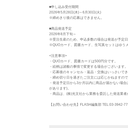
■申し込み受付期間
2026年5月28日(木)～6月30日(火)
※締めきり後の応募はできません。
■商品発送予定
2026年8月下旬～
※受注生産のため、申込多数の場合は発送が予定日
※QUOカード、図書カード、生写真セットはゆう
<注意事項>
・QUOカード、図書カードは500円分です。
・絵柄は諸般の事情で変更する場合がございます。
・応募後のキャンセル・返品・交換はいっさいでき
・締め切り日を過ぎたご注文には応じかねますので
・発送予定日から3か月以内に商品が届かない場合
があります)。
・商品は、(株)光文社から業務を委託した発送業者
【お問い合わせ先】FLASH編集部 TEL:03-3942-77