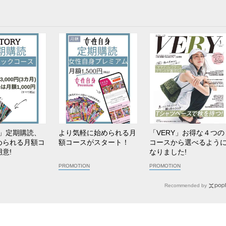
Y」定期購読、
より気軽に始められる月
「VERY」お得な４つの
められる月額コ
額コースがスタート！
コースから選べるよう
意!
なりました!
Recommended by