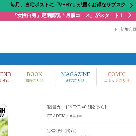
毎月、自宅ポストに「VERY」が届くお得なサブスク
『女性自身』定期購読「月額コース」がスタート！
新規会
END
BOOK
MAGAZINE
COMIC
すすめ
書籍売り場
雑誌売り場
コミック売り場
[図書カードNEXT 40.細谷さら]
ITEM DETAIL
商品詳細
1,300円（税込）