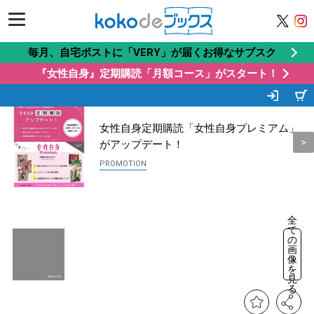
毎月、自宅ポストに「VERY」が届くお得なサブスク
『女性自身』定期購読「月額コース」がスタート！
この商品もオススメ
Recommended by
女性自身定期購読「女性自身プレミアム」
がアップデート！
全
て
の
画
像
を
見
る