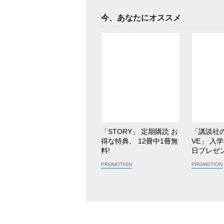
今、あなたにオススメ
「STORY」 定期購読 お
「講談社
得な特典、 12冊中1冊無
VE」 入
料!
日プレゼ
め!