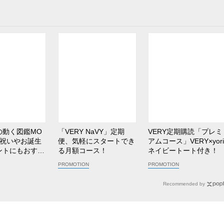
の動く図鑑MO
「VERY NaVY」定期
VERY定期購読「プレミ
学祝いやお誕生
便、気軽にスタートでき
アムコース」VERY×yor
ントにもおすす
る月額コース！
ネイビートート付き！
Recommended by