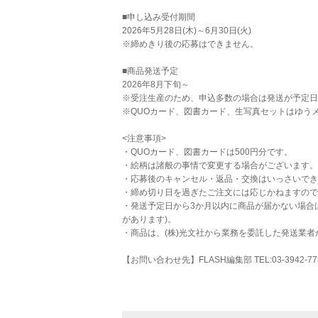
■申し込み受付期間
2026年5月28日(木)～6月30日(火)
※締めきり後の応募はできません。
■商品発送予定
2026年8月下旬～
※受注生産のため、申込多数の場合は発送が予定日
※QUOカード、図書カード、生写真セットはゆう
<注意事項>
・QUOカード、図書カードは500円分です。
・絵柄は諸般の事情で変更する場合がございます。
・応募後のキャンセル・返品・交換はいっさいでき
・締め切り日を過ぎたご注文には応じかねますので
・発送予定日から3か月以内に商品が届かない場合
があります)。
・商品は、(株)光文社から業務を委託した発送業者
【お問い合わせ先】FLASH編集部 TEL:03-3942-77