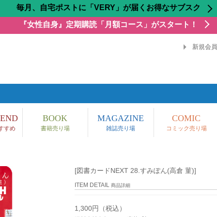
毎月、自宅ポストに「VERY」が届くお得なサブスク
『女性自身』定期購読「月額コース」がスタート！
新規会
END
BOOK
MAGAZINE
COMIC
すすめ
書籍売り場
雑誌売り場
コミック売り場
[図書カードNEXT 28.すみぽん(高倉 菫)]
ITEM DETAIL
商品詳細
1,300円（税込）