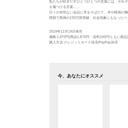
私たちが紡ぎだすひとつひとつの言葉には、それぞ
を傷つける言葉……
日々の何気ない会話に耳をそばだて、本や映画の胸
韓国で異例の150万部突破、社会現象にもなった
2019年12月19日発売
価格:1,970円(商品1,870円・送料100円/ともに税込
購入方法:クレジットカード決済/PayPay決済
今、あなたにオススメ