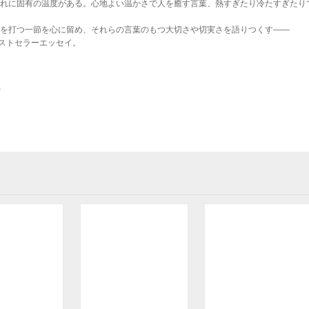
れに固有の温度がある。心地よい温かさで人を癒す言葉、熱すぎたり冷たすぎたり
を打つ一節を心に留め、それらの言葉のもつ大切さや切実さを語りつくす――
ベストセラーエッセイ。
)