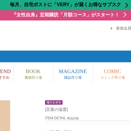
毎月、自宅ポストに「VERY」が届くお得なサブスク
『女性自身』定期購読「月額コース」がスタート！
新規会
END
BOOK
MAGAZINE
COMIC
すすめ
書籍売り場
雑誌売り場
コミック売り場
[言葉の温度]
ITEM DETAIL
商品詳細