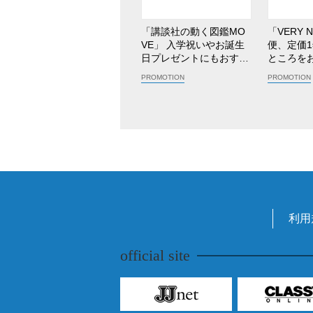
「講談社の動く図鑑MO
「VERY 
VE」 入学祝いやお誕生
便、定価1
日プレゼントにもおすす
ところを
め!
る年額コ
利用
official site