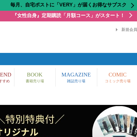
毎月、自宅ポストに「VERY」が届くお得なサブスク
『女性自身』定期購読「月額コース」がスタート！
新規会
END
BOOK
MAGAZINE
COMIC
すすめ
書籍売り場
雑誌売り場
コミック売り場