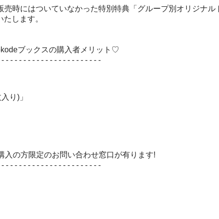
」での会場販売時にはついていなかった特別特典「グループ別オリジナル
売いたします。
ON kokodeブックスの購入者メリット♡
 - - - - - - - - - - - - - - - - - - - - - - -
入り)」
から購入の方限定のお問い合わせ窓口が有ります!
 - - - - - - - - - - - - - - - - - - - - - - -