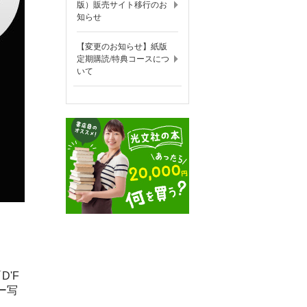
版）販売サイト移行のお
知らせ
【変更のお知らせ】紙版
定期購読/特典コースにつ
いて
D'F
バー写